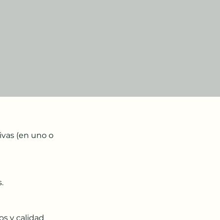
ivas (en uno o 
.
s y calidad 