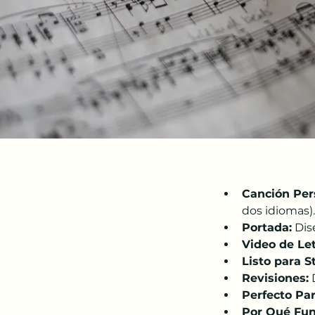
Canción Per
dos idiomas).
Portada:
 Dis
Video de Let
Listo para S
Revisiones:
 
Perfecto Par
Por Qué Fun