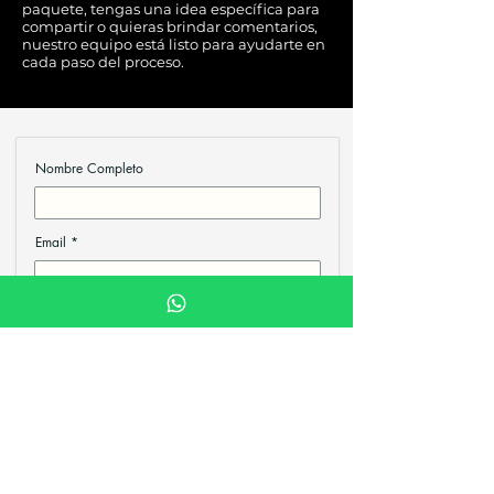
paquete, tengas una idea específica para
compartir o quieras brindar comentarios,
nuestro equipo está listo para ayudarte en
cada paso del proceso.
Nombre Completo
Email
Escribe tu Mensaje
Submit