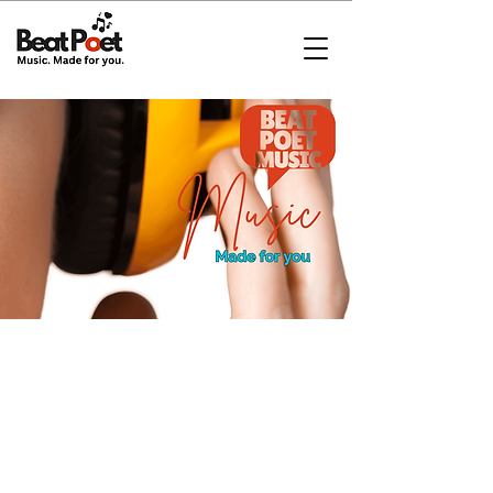
CONTÁCTENOS
Info@customsongcreation.com