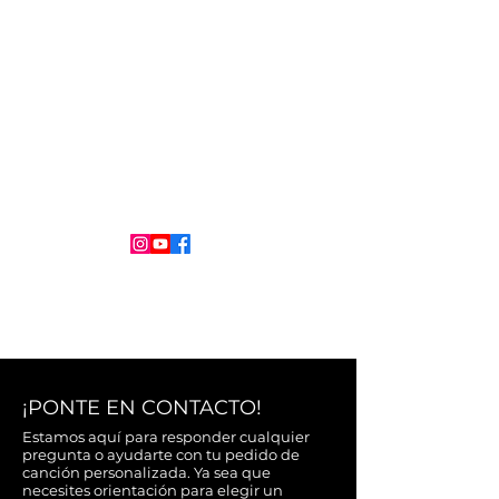
+1 786 361 6516
UBICACIÓN
Mundial
SÍGUENOS EN
¡PONTE EN CONTACTO!
Estamos aquí para responder cualquier
pregunta o ayudarte con tu pedido de
canción personalizada. Ya sea que
necesites orientación para elegir un